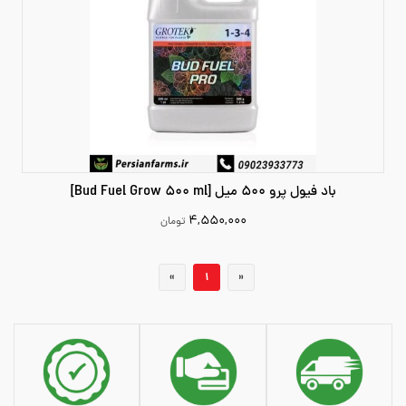
باد فیول پرو 500 میل [Bud Fuel Grow 500 ml]
۴,۵۵۰,۰۰۰
تومان
4550000
«
1
»
افزودن به سبد خرید