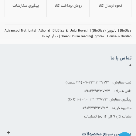
نحوه ارسال کالا
روش پرداخت کالا
پیگیری سفارشات
BioBizz
بایوبیز (BioBizz)
BioBizz & Juju Royal
Athena
Advanced Nutrients
House & Garden
grotek
Green House feeding
دیگر کودها
تماس با ما
+
ثبت سفارش: 09023933773 (۲۴ ساعته)
تلفن همراه : 09023933773
پیگیری سفارش: 09023933773 (۱۰ تا ۱۶)
مشاوره خرید: 09023933773
ساعات کار: ۹ الی ۱۶ بجز تعطیلات
+
دسترسی سریع محصولات