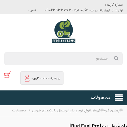
شماره کارت :
09023933773
ارتباط از طریق واتس اپ، تلگرام، ایتا :
تلفن :
ورود به حساب کاربری
محصولات
»
☘️پرشین فارم☘️فروش انواع کود و بذر اورجینال با برندهای خارجی
محصولات
باد فیول پرو [Bud Fuel Pro]