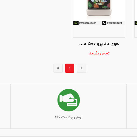
هوی باد پرو 500 میل [Heavy Bud pro 500 ml]
تماس بگیرید
»
1
«
روش پرداخت کالا