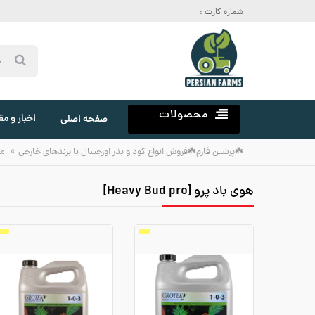
شماره کارت :
محصولات
اخبار و مق
صفحه اصلی
»
☘️پرشین فارم☘️فروش انواع کود و بذر اورجینال با برندهای خارجی
م
هوی باد پرو [Heavy Bud pro]