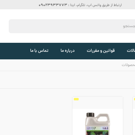
09023933773
ارتباط از طریق واتس اپ، تلگرام، ایتا :
الات
قوانین و مقررات
درباره ما
تماس با ما
حصولات