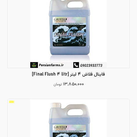
فاینال فلاش 4 لیتر [Final Flush 4 litr]
۱۳,۸۵۰,۰۰۰
تومان
13850000