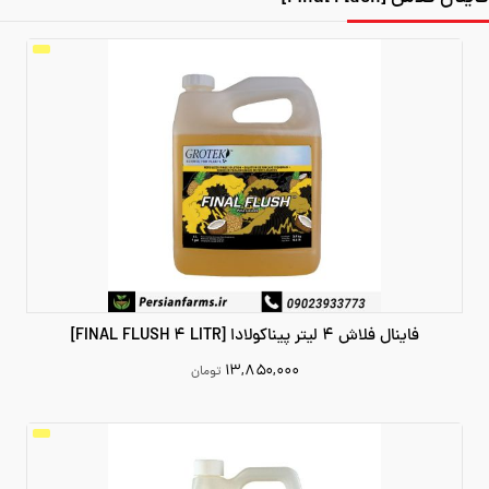
فاینال فلاش 4 لیتر پیناکولادا [FINAL FLUSH 4 LITR]
۱۳,۸۵۰,۰۰۰
تومان
13850000