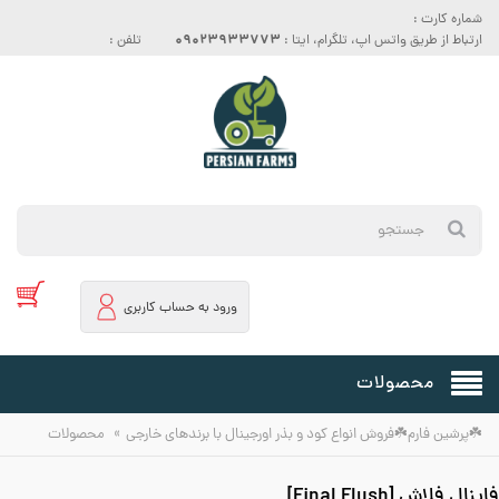
شماره کارت :
09023933773
ارتباط از طریق واتس اپ، تلگرام، ایتا :
تلفن :
ورود به حساب کاربری
محصولات
»
☘️پرشین فارم☘️فروش انواع کود و بذر اورجینال با برندهای خارجی
محصولات
فاینال فلاش [Final Flush]