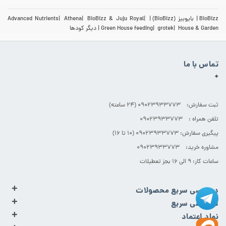
BioBizz
بایوبیز (BioBizz)
BioBizz & Juju Royal
Athena
Advanced Nutrients
House & Garden
grotek
Green House feeding
دیگر کودها
تماس با ما
+
ثبت سفارش: 09023933773 (۲۴ ساعته)
تلفن همراه : 09023933773
پیگیری سفارش: 09023933773 (۱۰ تا ۱۶)
مشاوره خرید: 09023933773
ساعات کار: ۹ الی ۱۶ بجز تعطیلات
+
دسترسی سریع محصولات
+
دسترسی سریع
+
نماد اعتماد