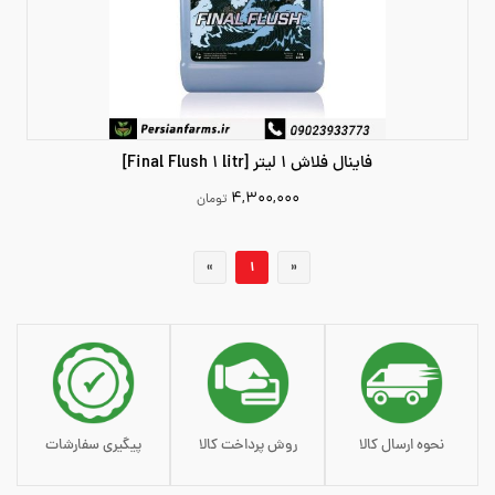
فاینال فلاش 1 لیتر [Final Flush 1 litr]
۴,۳۰۰,۰۰۰
تومان
4300000
«
1
»
افزودن به سبد خرید
نحوه ارسال کالا
روش پرداخت کالا
پیگیری سفارشات