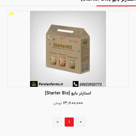
استارتر بایو [Starter Bio]
۱۳,۸۰۰,۰۰۰
تومان
13800000
«
1
»
افزودن به سبد خرید