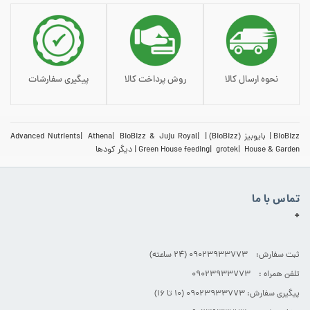
نحوه ارسال کالا
روش پرداخت کالا
پیگیری سفارشات
BioBizz
بایوبیز (BioBizz)
BioBizz & Juju Royal
Athena
Advanced Nutrients
House & Garden
grotek
Green House feeding
دیگر کودها
تماس با ما
+
ثبت سفارش: 09023933773 (۲۴ ساعته)
تلفن همراه : 09023933773
پیگیری سفارش: 09023933773 (۱۰ تا ۱۶)