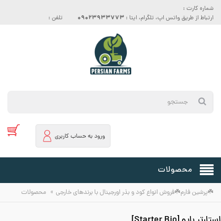
شماره کارت :
09023933773
ارتباط از طریق واتس اپ، تلگرام، ایتا :
تلفن :
ورود به حساب کاربری
محصولات
»
☘️پرشین فارم☘️فروش انواع کود و بذر اورجینال با برندهای خارجی
محصولات
استارتر بایو [Starter Bio]