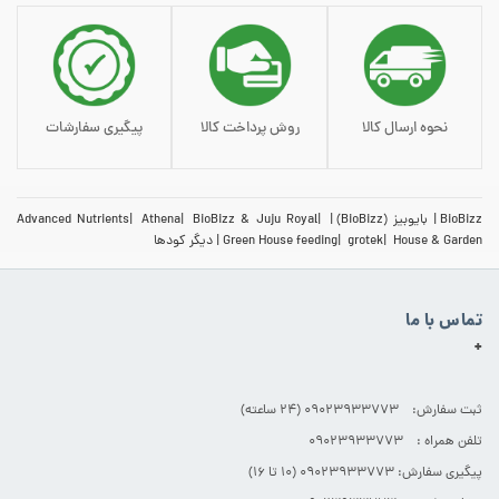
نحوه ارسال کالا
روش پرداخت کالا
پیگیری سفارشات
BioBizz
بایوبیز (BioBizz)
BioBizz & Juju Royal
Athena
Advanced Nutrients
House & Garden
grotek
Green House feeding
دیگر کودها
تماس با ما
+
ثبت سفارش: 09023933773 (۲۴ ساعته)
تلفن همراه : 09023933773
پیگیری سفارش: 09023933773 (۱۰ تا ۱۶)