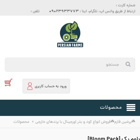
شماره کارت :
09023933773
ارتباط از طریق واتس اپ، تلگرام، ایتا :
تلفن :
ورود به حساب کاربری
محصولات
»
☘️پرشین فارم☘️فروش انواع کود و بذر اورجینال با برندهای خارجی
محصولات
بلوم پک [Bloom Pack]