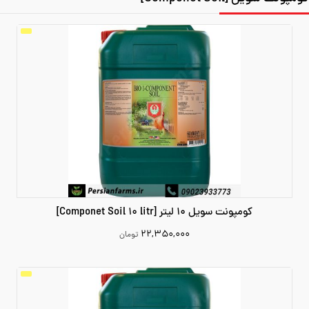
کومپونت سویل 10 لیتر [Componet Soil 10 litr]
۲۲,۳۵۰,۰۰۰
تومان
22350000
افزودن به سبد خرید