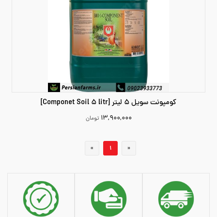
کومپونت سویل 5 لیتر [Componet Soil 5 litr]
۱۳,۹۰۰,۰۰۰
تومان
13900000
«
1
»
افزودن به سبد خرید