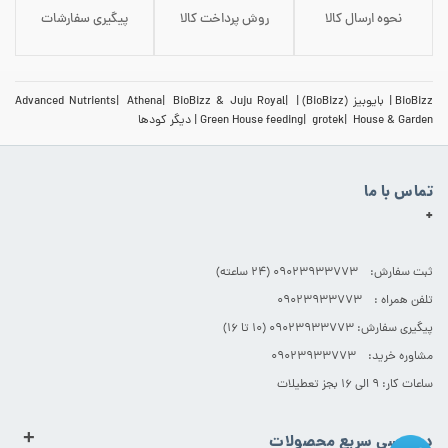
نحوه ارسال کالا
روش پرداخت کالا
پیگیری سفارشات
BioBizz
بایوبیز (BioBizz)
BioBizz & Juju Royal
Athena
Advanced Nutrients
House & Garden
grotek
Green House feeding
دیگر کودها
تماس با ما
+
ثبت سفارش: 09023933773 (۲۴ ساعته)
تلفن همراه : 09023933773
پیگیری سفارش: 09023933773 (۱۰ تا ۱۶)
مشاوره خرید: 09023933773
ساعات کار: ۹ الی ۱۶ بجز تعطیلات
+
دسترسی سریع محصولات