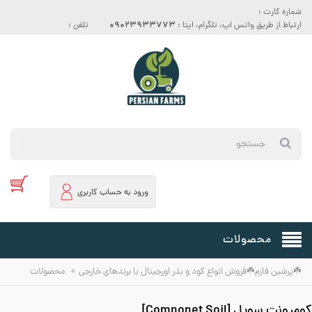
شماره کارت :
09023933773
ارتباط از طریق واتس اپ، تلگرام، ایتا :
تلفن :
ورود به حساب کاربری
محصولات
»
☘️پرشین فارم☘️فروش انواع کود و بذر اورجینال با برندهای خارجی
محصولات
کومپونت سویل [Componet Soil]