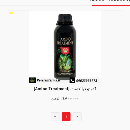
آمینو ترانتمنت [Amino Treatment]
۲۱,۸۰۰,۰۰۰
تومان
21800000
«
1
»
افزودن به سبد خرید