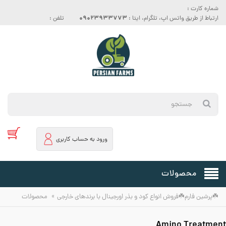
شماره کارت :
09023933773
ارتباط از طریق واتس اپ، تلگرام، ایتا :
تلفن :
ورود به حساب کاربری
محصولات
»
☘️پرشین فارم☘️فروش انواع کود و بذر اورجینال با برندهای خارجی
محصولات
Amino Treatment