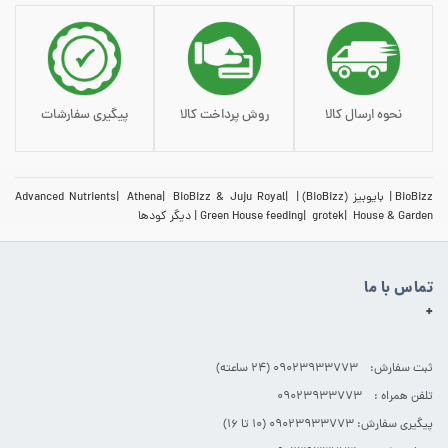
نحوه ارسال کالا
روش پرداخت کالا
پیگیری سفارشات
BioBizz
بایوبیز (BioBizz)
BioBizz & Juju Royal
Athena
Advanced Nutrients
House & Garden
grotek
Green House feeding
دیگر کودها
تماس با ما
+
ثبت سفارش: 09023933773 (۲۴ ساعته)
تلفن همراه : 09023933773
پیگیری سفارش: 09023933773 (۱۰ تا ۱۶)