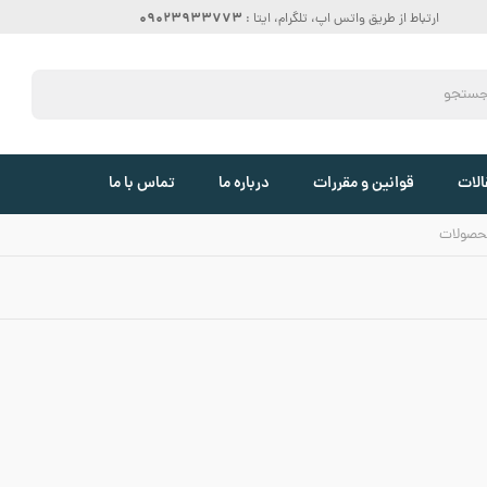
09023933773
ارتباط از طریق واتس اپ، تلگرام، ایتا :
الات
قوانین و مقررات
درباره ما
تماس با ما
حصولات