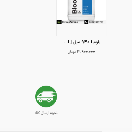
بلوم آ 940 میل [ Bloom A 940 ml]
۱۲,۹۰۰,۰۰۰
تومان
12900000
افزودن به سبد خرید
نحوه ارسال کالا