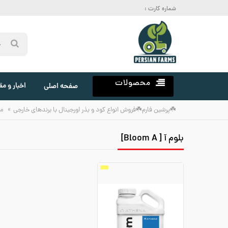
شماره کارت :
محصولات
اخبار و مق
صفحه اصلی
»
☘️پرشین فارم☘️فروش انواع کود و بذر اورجینال با برندهای خارجی
م
بلوم آ [ Bloom A]