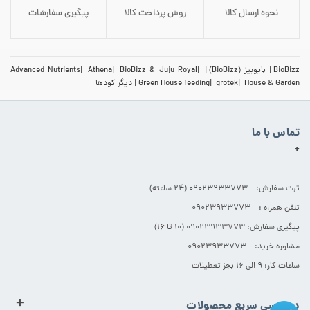
نحوه ارسال کالا
روش پرداخت کالا
پیگیری سفارشات
BioBizz
بایوبیز (BioBizz)
BioBizz & Juju Royal
Athena
Advanced Nutrients
House & Garden
grotek
Green House feeding
دیگر کودها
تماس با ما
+
ثبت سفارش: 09023933773 (۲۴ ساعته)
تلفن همراه : 09023933773
پیگیری سفارش: 09023933773 (۱۰ تا ۱۶)
مشاوره خرید: 09023933773
ساعات کار: ۹ الی ۱۶ بجز تعطیلات
+
دسترسی سریع محصولات