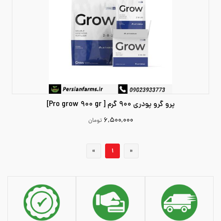
پرو گرو پودری 900 گرم [ Pro grow 900 gr]
۶,۵۰۰,۰۰۰
تومان
6500000
«
1
»
افزودن به سبد خرید