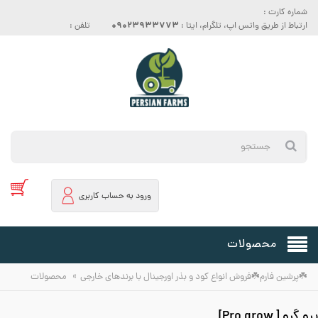
شماره کارت :
09023933773
ارتباط از طریق واتس اپ، تلگرام، ایتا :
تلفن :
ورود به حساب کاربری
محصولات
»
☘️پرشین فارم☘️فروش انواع کود و بذر اورجینال با برندهای خارجی
محصولات
پرو گرو [ Pro grow]