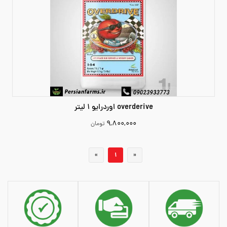
overderive اوردرایو 1 لیتر
۹,۸۰۰,۰۰۰
تومان
9800000
«
1
»
افزودن به سبد خرید