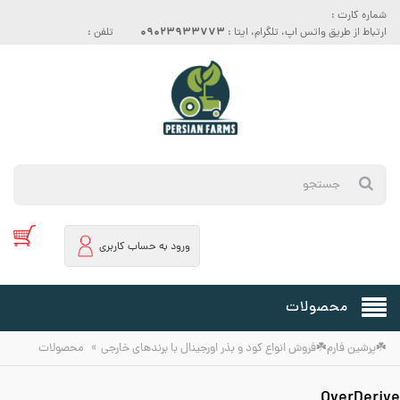
شماره کارت :
09023933773
ارتباط از طریق واتس اپ، تلگرام، ایتا :
تلفن :
ورود به حساب کاربری
محصولات
»
☘️پرشین فارم☘️فروش انواع کود و بذر اورجینال با برندهای خارجی
محصولات
OverDerive