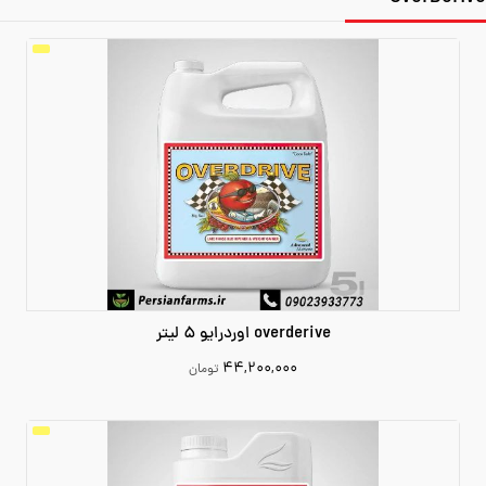
overderive اوردرایو 5 لیتر
۴۴,۲۰۰,۰۰۰
تومان
44200000
افزودن به سبد خرید