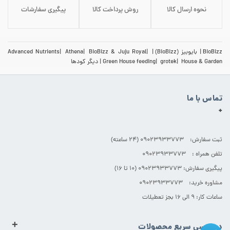
نحوه ارسال کالا
روش پرداخت کالا
پیگیری سفارشات
BioBizz
بایوبیز (BioBizz)
BioBizz & Juju Royal
Athena
Advanced Nutrients
House & Garden
grotek
Green House feeding
دیگر کودها
تماس با ما
+
ثبت سفارش: 09023933773 (۲۴ ساعته)
تلفن همراه : 09023933773
پیگیری سفارش: 09023933773 (۱۰ تا ۱۶)
مشاوره خرید: 09023933773
ساعات کار: ۹ الی ۱۶ بجز تعطیلات
+
دسترسی سریع محصولات