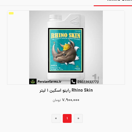
Rhino Skin راینو اسکین 1 لیتر
۷,۹۰۰,۰۰۰
تومان
7900000
«
1
»
افزودن به سبد خرید