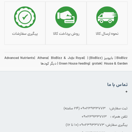
نحوه ارسال کالا
روش پرداخت کالا
پیگیری سفارشات
BioBizz
بایوبیز (BioBizz)
BioBizz & Juju Royal
Athena
Advanced Nutrients
House & Garden
grotek
Green House feeding
دیگر کودها
تماس با ما
+
ثبت سفارش: 09023933773 (۲۴ ساعته)
تلفن همراه : 09023933773
پیگیری سفارش: 09023933773 (۱۰ تا ۱۶)