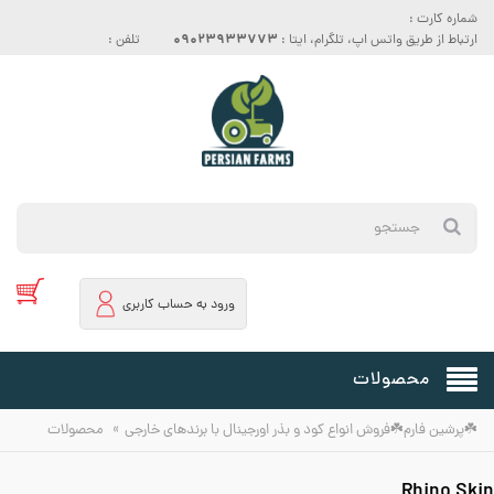
شماره کارت :
09023933773
ارتباط از طریق واتس اپ، تلگرام، ایتا :
تلفن :
ورود به حساب کاربری
محصولات
»
☘️پرشین فارم☘️فروش انواع کود و بذر اورجینال با برندهای خارجی
محصولات
Rhino Skin