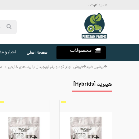
شماره کارت :
محصولات
اخبار و مق
صفحه اصلی
»
☘️پرشین فارم☘️فروش انواع کود و بذر اورجینال با برندهای خارجی
م
هیبرید [Hybrids]