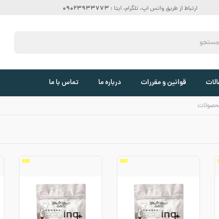
09023933773
ارتباط از طریق واتس اپ، تلگرام، ایتا :
الات
قوانین و مقررات
درباره ما
تماس با ما
حصولات